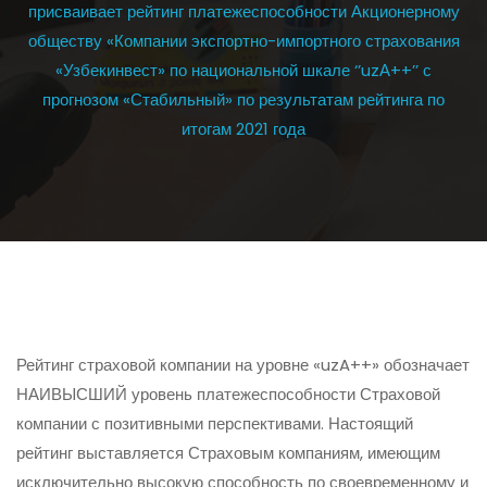
присваивает рейтинг платежеспособности Акционерному
обществу «Компании экспортно-импортного страхования
«Узбекинвест» по национальной шкале ‘’uzА++’’ с
прогнозом «Стабильный» по результатам рейтинга по
итогам 2021 года
Рейтинг страховой компании на уровне «uzA++» обозначает
НАИВЫСШИЙ
уровень платежеспособности Страховой
компании с позитивными перспективами. Настоящий
рейтинг выставляется Страховым компаниям, имеющим
исключительно высокую способность по своевременному и