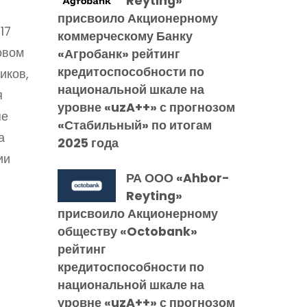
Reyting»
присвоило Акционерному
17
коммерческому Банку
овом
«Агробанк» рейтинг
кредитоспособности по
иков,
национальной шкале на
я
уровне «uzA++» с прогнозом
пе
«Стабильный» по итогам
а
2025 года
ии
РА ООО «Ahbor-
Reyting»
присвоило Акционерному
обществу «Octobank»
рейтинг
кредитоспособности по
национальной шкале на
уровне «uzA++» с прогнозом