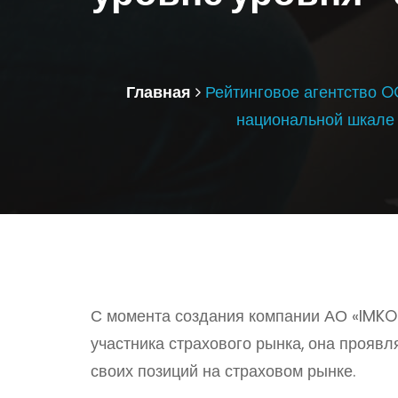
Главная
Рейтинговое агентство O
национальной шкале 
С момента создания компании АО «IMKON
участника страхового рынка, она прояв
своих позиций на страховом рынке.