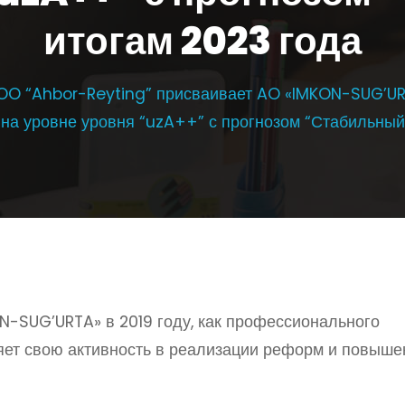
итогам 2023 года
OO “Ahbor-Reyting” присваивает AO «IMKON-SUG’UR
на уровне уровня “uzA++” с прогнозом “Стабильный”
-SUG’URTA» в 2019 году, как профессионального
ляет свою активность в реализации реформ и повыше