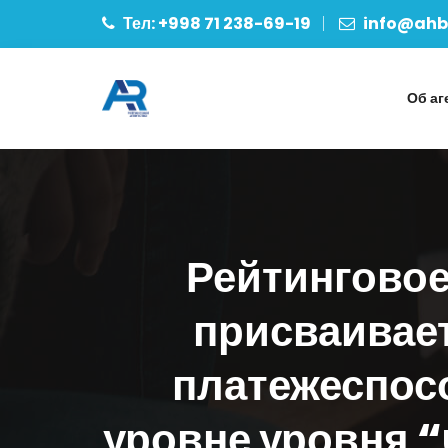
Тел: +998 71 238-69-19
info@ahbo
Об аг
Рейтинговое
присваивае
платежеспос
уровне уровня 