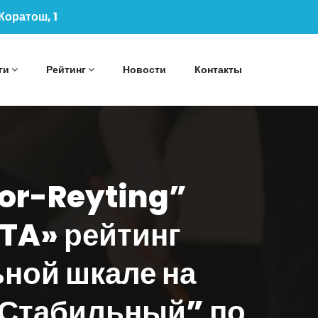
 Коратош, 1
ги
Рейтинг
Новости
Контакты
bor-Reyting”
TA» рейтинг
ной шкале на
“Стабильный” по