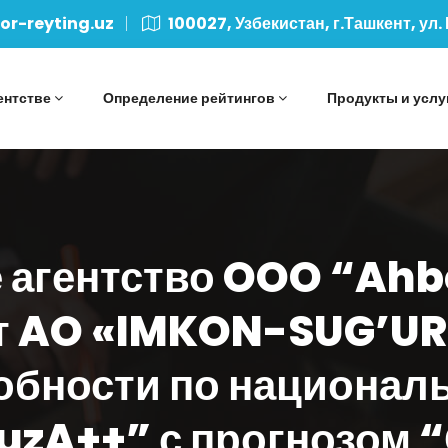
r-reyting.uz
100027, Узбекистан, г.Ташкент, ул.
ентстве
Определение рейтингов
Продукты и услу
 агентство OOO “Ah
т AO «IMKON-SUG’UR
обности по националь
“uzA++” с прогнозом 