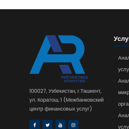
Услу
Анал
услу
Ана
100027, Узбекистан, г.Ташкент,
мик
ул. Коратош, 1 (Межбанковский
орга
центр финансовых услуг)
Ана
услу