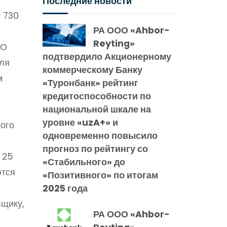
Последние новости
№ 730
РА ООО «Ahbor-
Reyting»
АО
подтвердило Акционерному
ля
коммерческому Банку
м
«Туронбанк» рейтинг
кредитоспособности по
национальной шкале на
уровне «uzA+» и
вого
одновременно повысило
прогноз по рейтингу со
 25
«Стабильного» до
ются
«Позитивного» по итогам
2025 года
щику,
РА ООО «Ahbor-