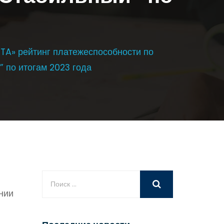
TA» рейтинг платежеспособности по
 по итогам 2023 года
нии