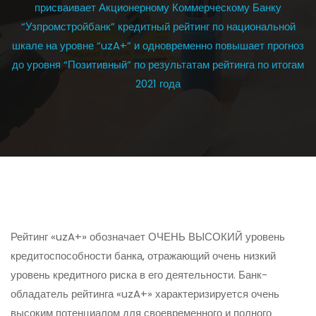
присваивает Акционерному Коммерческому Банку
“Узпромстройбанк” кредитный рейтинг по национальной
шкале на уровне “uzA+” и одновременно повышает прогноз
до уровня “Позитивный” по результатам рейтинга по итогам
2021 года
Рейтинг «uzA+» обозначает
ОЧЕНЬ ВЫСОКИЙ
уровень
кредитоспособности банка, отражающий очень низкий
уровень кредитного риска в его деятельности. Банк-
обладатель рейтинга «uzA+» характеризируется очень
высоким потенциалом для своевременного и полного