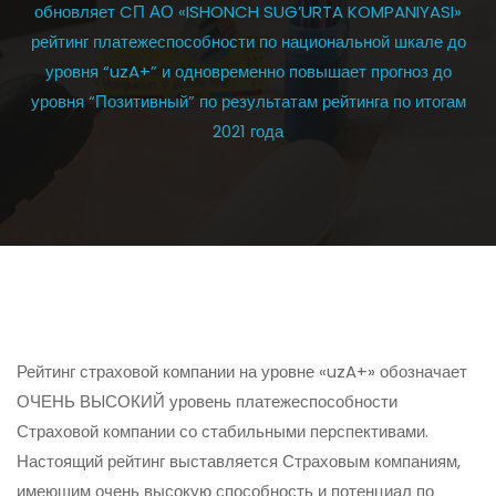
обновляет CП АО «ISHONCH SUG’URTA KOMPANIYASI»
рейтинг платежеспособности по национальной шкале до
уровня “uzA+” и одновременно повышает прогноз до
уровня “Позитивный” по результатам рейтинга по итогам
2021 года
Рейтинг страховой компании на уровне «uzA+» обозначает
ОЧЕНЬ ВЫСОКИЙ
уровень платежеспособности
Страховой компании со стабильными перспективами.
Настоящий рейтинг выставляется Страховым компаниям,
имеющим очень высокую способность и потенциал по