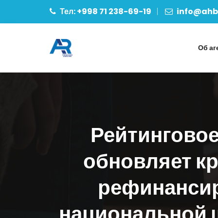
Тел: +998 71 238-69-19
info@ahbo
Об аг
Рейтинговое
обновляет к
рефинансир
национальной ш