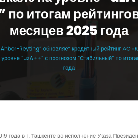
по итогам рейтингов
месяцев 2025 года
“Ahbor-Reyting” обновляет кредитный рейтинг АО «
 уровне “uzA++” с прогнозом “Стабильный” по итога
года
19 года в г. Ташкенте во исполнение Указа Президе