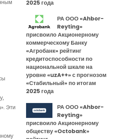
енным
2025 года
РА ООО «Ahbor-
Reyting»
присвоило Акционерному
коммерческому Банку
«Агробанк» рейтинг
кредитоспособности по
национальной шкале на
уровне «uzA++» с прогнозом
сы
«Стабильный» по итогам
2025 года
у,
РА ООО «Ahbor-
». Эти
Reyting»
присвоило Акционерному
обществу «Octobank»
чному