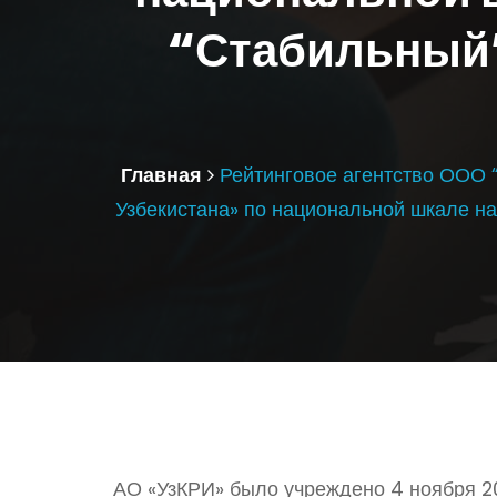
“Стабильный” 
Главная
Рейтинговое агентство ООО 
Узбекистана» по национальной шкале на
АО «УзКРИ» было учреждено 4 ноября 20