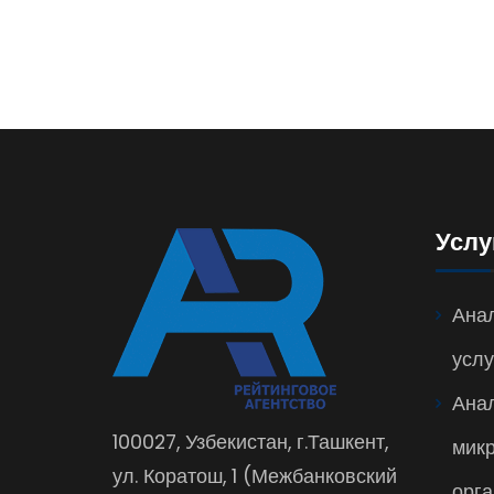
Услу
Анал
услу
Ана
100027, Узбекистан, г.Ташкент,
мик
ул. Коратош, 1 (Межбанковский
орга