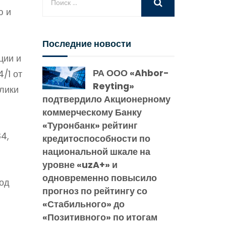
ю и
Последние новости
ции и
РА ООО «Ahbor-
/1 от
Reyting»
блики
подтвердило Акционерному
коммерческому Банку
«Туронбанк» рейтинг
4,
кредитоспособности по
национальной шкале на
уровне «uzA+» и
одновременно повысило
год
прогноз по рейтингу со
«Стабильного» до
«Позитивного» по итогам