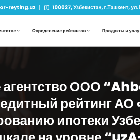
r-reyting.uz
100027, Узбекистан, г.Ташкент, ул.
ентстве
Определение рейтингов
Продукты и услу
 агентство ООО “Ah
редитный рейтинг АО 
ованию ипотеки Узбе
кале на уровне “uzA