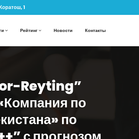
 Коратош, 1
ги
Рейтинг
Новости
Контакты
bor-Reyting”
«Компания по
кистана» по
++” с прогнозом