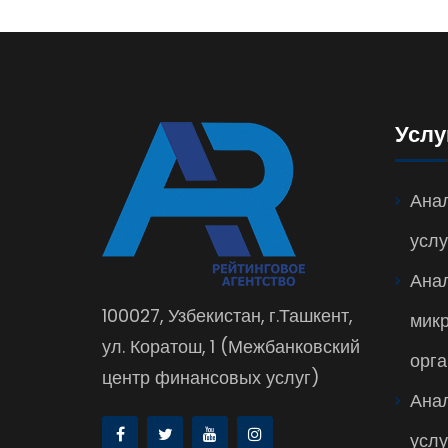
Услу
Анал
услу
Ана
100027, Узбекистан, г.Ташкент,
мик
ул. Коратош, 1 (Межбанковский
орга
центр финансовых услуг)
Ана
услу