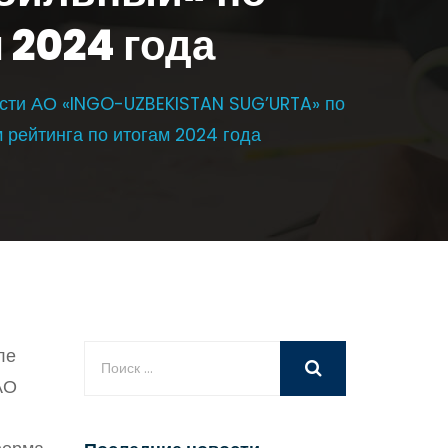
 2024 года
ости АО «INGO-UZBEKISTAN SUG’URTA» по
 рейтинга по итогам 2024 года
ле
АО