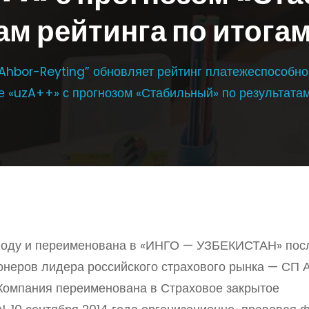
ам рейтинга по итогам
Ahbor-Reyting” обновляет рейтинг платежеспособн
 «uzA++» с прогнозом «Стабильный» по результатам
 году и переименована в «ИНГО — УЗБЕКИСТАН» пос
ионеров лидера российского страхового рынка — СП 
Компания переименована в Страховое закрытое