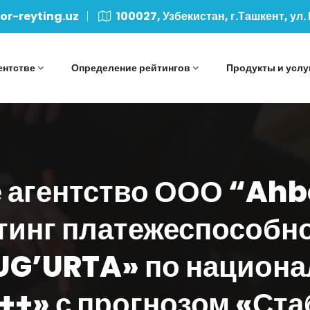
r-reyting.uz
100027, Узбекистан, г.Ташкент, ул.
ентстве
Определение рейтингов
Продукты и услу
 агентство ООО “Ah
тинг платежеспособн
G’URTA» по национа
++» с прогнозом «Ст