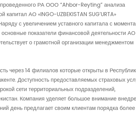
м проведенного РА ООО “Ahbor-Reyting” анализа
ной капитал АО «INGO-UZBEKISTAN SUG’URTA»
Наряду с увеличением уставного капитала с момента
и основные показатели финансовой деятельности АО
етельствует о грамотной организации менеджментом
ть через 14 филиалов которые открыты в Республи
шкенте. Доступность предоставляемых страховых усл
рокой сети территориальных подразделений,
екистан. Компания уделяет большое внимание внедр
ний день предлагает своим клиентам порядка более