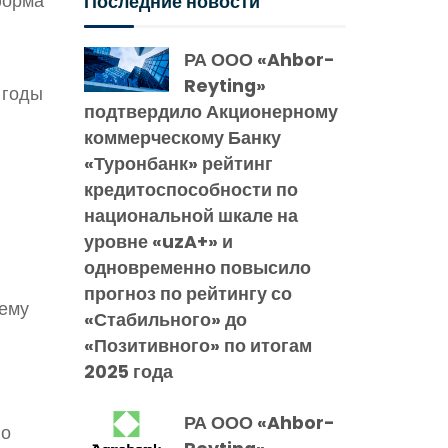
форма
Последние новости
РА ООО «Ahbor-
Reyting»
 годы
подтвердило Акционерному
коммерческому Банку
«Туронбанк» рейтинг
кредитоспособности по
национальной шкале на
уровне «uzA+» и
одновременно повысило
прогноз по рейтингу со
тему
«Стабильного» до
«Позитивного» по итогам
2025 года
РА ООО «Ahbor-
по