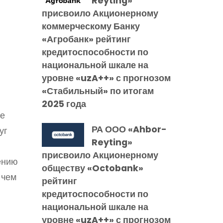
Reyting»
присвоило Акционерному
коммерческому Банку
«Агробанк» рейтинг
кредитоспособности по
национальной шкале на
уровне «uzA++» с прогнозом
«Стабильный» по итогам
2025 года
ке
РА ООО «Ahbor-
уг
Reyting»
присвоило Акционерному
ению
обществу «Octobank»
 чем
рейтинг
кредитоспособности по
национальной шкале на
уровне «uzA++» с прогнозом