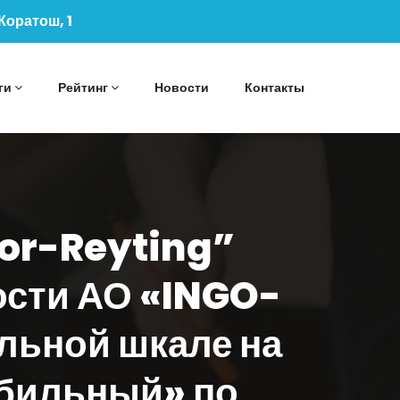
 Коратош, 1
ги
Рейтинг
Новости
Контакты
bor-Reyting”
ости АО «INGO-
льной шкале на
абильный» по