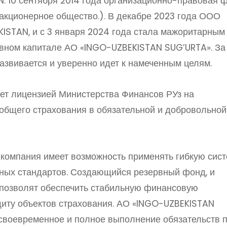
. 10 сентября 2014 года организационно-правовая 
акционерное общество.). В декабре 2023 года ООО
ISTAN, и с 3 января 2024 года стала мажоритарным
авном капитале АО «INGO-UZBEKISTAN SUG’URTA». За
азвивается и уверенно идет к намеченным целям.
т лицензией Министерства Финансов РУз на
общего страхования в обязательной и добровольной
 компания имеет возможность применять гибкую сис
ных стандартов. Создающийся резервный фонд, и
позволят обеспечить стабильную финансовую
щиту объектов страхования. АО «INGO-UZBEKISTAN
 своевременное и полное выполнение обязательств 