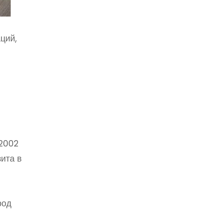
ций,
 2002
ита в
род