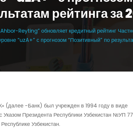
льтатам рейтинга за 
Ahbor-Reyting” обновляет кредитный рейтинг Частн
ровне “uzA+” с прогнозом “Позитивный” по результа
 (далее -Банк) был учрежден в 1994 году в виде
с Указом Президента Республики Узбекистан №УП 77
 Республике Узбекистан.