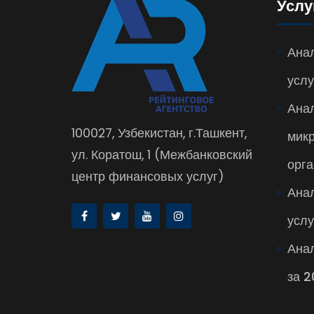
Услу
Анал
услу
Ана
100027, Узбекистан, г.Ташкент,
мик
ул. Коратош, 1 (Межбанковский
орга
центр финансовых услуг)
Ана
услу
Анал
за 2