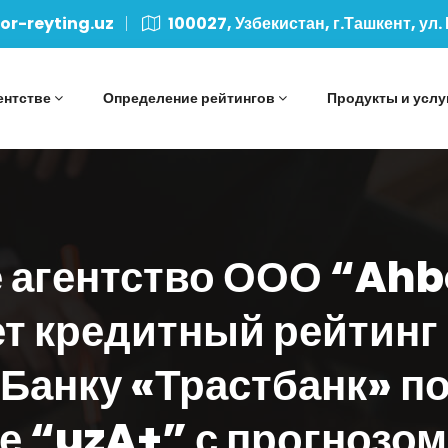
r-reyting.uz
100027, Узбекистан, г.Ташкент, ул.
ентстве
Определение рейтингов
Продукты и услу
 агентство ООО “Ah
т кредитный рейтинг
Банку «Трастбанк» п
не “uzA+” с прогнозо