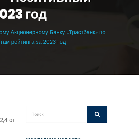
2023 год
ому Акционерному Банку «Трастбанк» по
там рейтинга за 2023 год
2,4 от