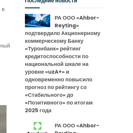
Последние новости
 в
РА ООО «Ahbor-
Reyting»
подтвердило Акционерному
коммерческому Банку
тный
«Туронбанк» рейтинг
кредитоспособности по
национальной шкале на
уровне «uzA+» и
одновременно повысило
прогноз по рейтингу со
«Стабильного» до
«Позитивного» по итогам
2025 года
РА ООО «Ahbor-