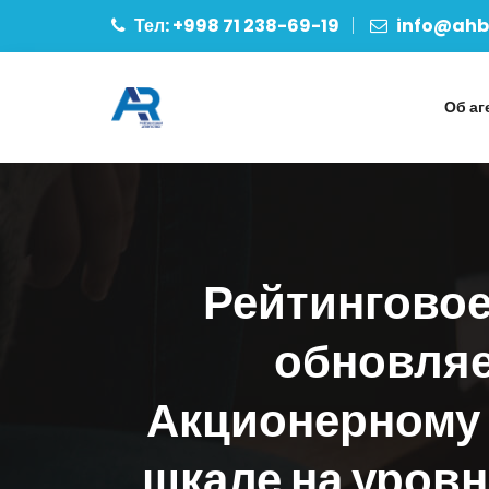
Тел: +998 71 238-69-19
info@ahbo
Об аг
Рейтинговое
обновляе
Акционерному 
шкале на уров