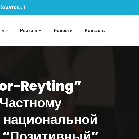
 Коратош, 1
ги
Рейтинг
Новости
Контакты
bor-Reyting”
 Частному
о национальной
м “Позитивный”