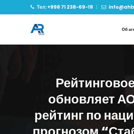
Тел: +998 71 238-69-19
info@ahbo
Об аг
Рейтинговое
обновляет АО
рейтинг по нац
прогнозом “Ста