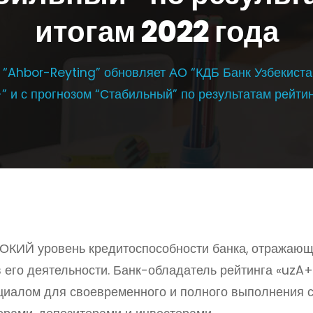
итогам 2022 года
“Ahbor-Reyting” обновляет АО “КДБ Банк Узбекиста
” и с прогнозом “Стабильный” по результатам рейтин
ОКИЙ
уровень кредитоспособности банка, отражаю
в его деятельности. Банк-обладатель рейтинга «uzA+
нциалом для своевременного и полного выполнения 