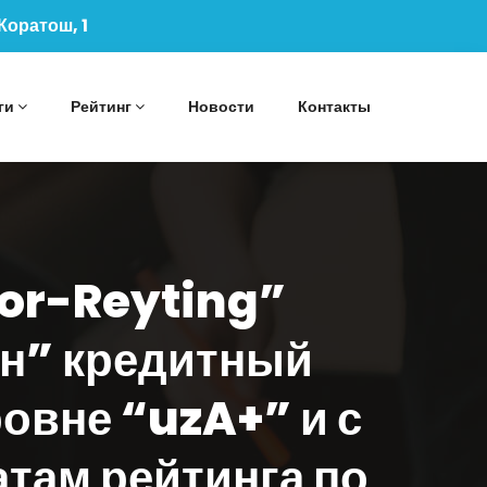
 Коратош, 1
ги
Рейтинг
Новости
Контакты
bor-Reyting”
ан” кредитный
овне “uzA+” и с
там рейтинга по