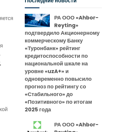
Последние новости
РА ООО «Ahbor-
яется
Reyting»
подтвердило Акционерному
коммерческому Банку
ия
«Туронбанк» рейтинг
5
кредитоспособности по
национальной шкале на
%
уровне «uzA+» и
одновременно повысило
прогноз по рейтингу со
«Стабильного» до
«Позитивного» по итогам
кой
2025 года
РА ООО «Ahbor-