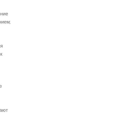
рние
нием;
ля
к
е
мают