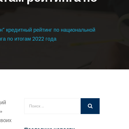
н” кредитный рейтинг по национальной
га по итогам 2022 года
щий
»
своих