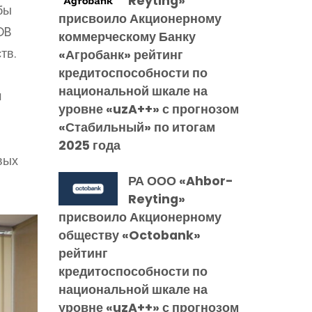
Reyting»
бы
присвоило Акционерному
DB
коммерческому Банку
тв.
«Агробанк» рейтинг
кредитоспособности по
национальной шкале на
м
уровне «uzA++» с прогнозом
«Стабильный» по итогам
2025 года
вых
РА ООО «Ahbor-
Reyting»
присвоило Акционерному
обществу «Octobank»
рейтинг
кредитоспособности по
национальной шкале на
уровне «uzA++» с прогнозом