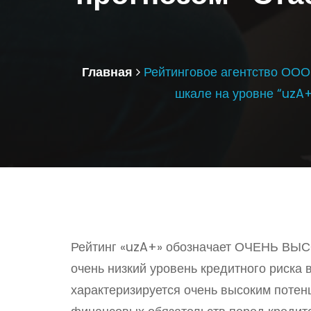
Главная
Рейтинговое агентство ООО 
шкале на уровне “uzA+
Рейтинг «uzA+» обозначает
ОЧЕНЬ
ВЫС
очень низкий уровень кредитного риска 
характеризируется очень высоким поте