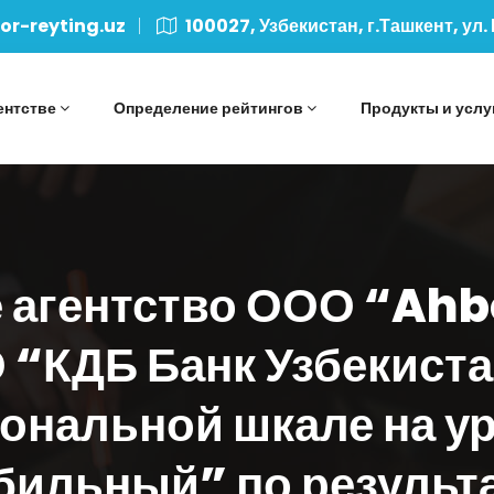
r-reyting.uz
100027, Узбекистан, г.Ташкент, ул.
ентстве
Определение рейтингов
Продукты и услу
 агентство ООО “Ah
 “КДБ Банк Узбекист
иональной шкале на ур
бильный” по результа