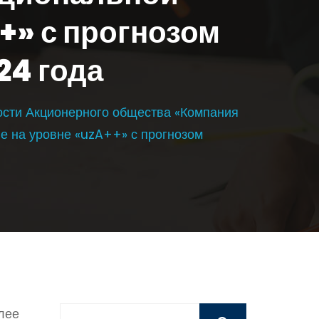
+» с прогнозом
24 года
ости Акционерного общества «Компания
е на уровне «uzA++» с прогнозом
лее