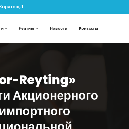
 Коратош, 1
ги
Рейтинг
Новости
Контакты
bor-Reyting»
ти Акционерного
-импортного
ациональной