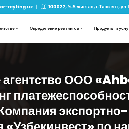
r-reyting.uz
100027, Узбекистан, г.Ташкент, ул.
ентстве
Определение рейтингов
Продукты и услу
 агентство ООО «Ah
нг платежеспособнос
Компания экспортно
я «Узбекинвест» по н