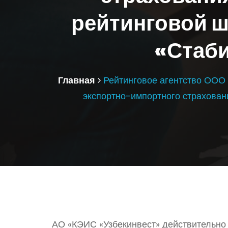
рейтинговой ш
«Стаби
Главная
Рейтинговое агентство ООО 
экспортно-импортного страхован
АО «КЭИС «Узбекинвест» действительно