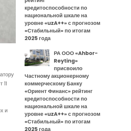
рейтинг
кредитоспособности по
национальной шкале на
уровне «uzA++» с прогнозом
«Стабильный» по итогам
2025 года
РА ООО «Ahbor-
Reyting»
присвоило
катору
Частному акционерному
коммерческому Банку
 11
«Ориент Финанс» рейтинг
кредитоспособности по
национальной шкале на
х и
уровне «uzA++» с прогнозом
«Стабильный» по итогам
2025 года