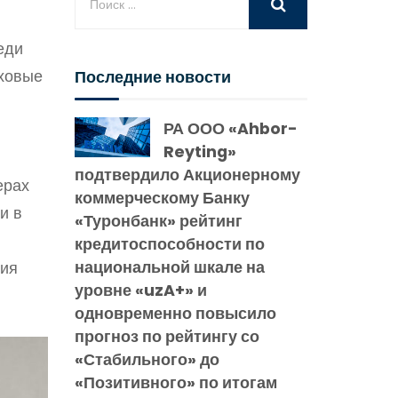
еди
аховые
Последние новости
РА ООО «Ahbor-
Reyting»
подтвердило Акционерному
ерах
коммерческому Банку
и в
«Туронбанк» рейтинг
кредитоспособности по
национальной шкале на
ния
уровне «uzA+» и
одновременно повысило
прогноз по рейтингу со
«Стабильного» до
«Позитивного» по итогам