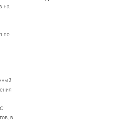
в на
,
я по
енный
рения
ИС
ов, в