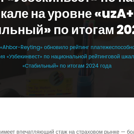
кале на уровне «uzA+
льный» по итогам 20
«Ahbor-Reyting» обновило рейтинг платежеспособн
ия «Узбекинвест» по национальной рейтинговой шкал
«Стабильный» по итогам 2024 года
 имеет впечатляющий стаж на страховом рынке — бо