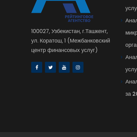
услу
Ана
100027, Узбекистан, г.Ташкент,
мик
ул. Коратош, 1 (Межбанковский
орга
центр финансовых услуг)
Ана
услу
Анал
за 2