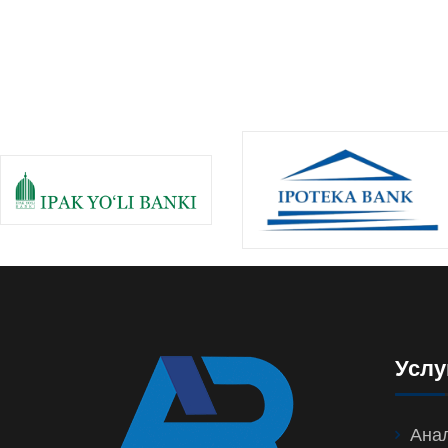
Услу
Анал