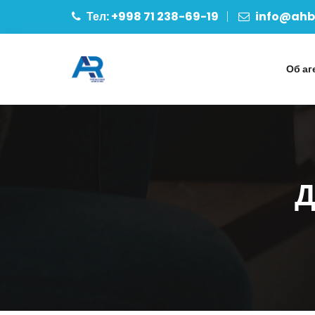
Тел: +998 71 238-69-19
info@ahbo
Об аг
Д